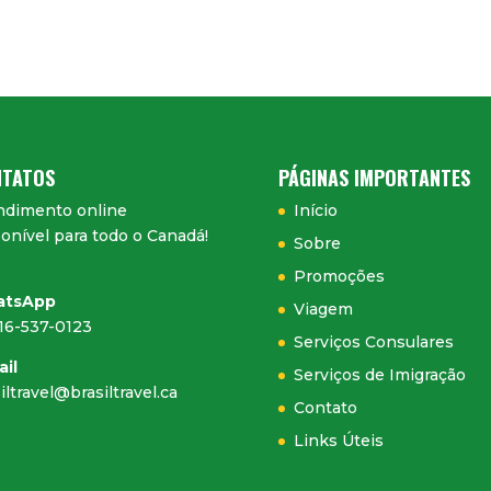
TATOS
PÁGINAS IMPORTANTES
ndimento online
Início
onível para todo o Canadá!
Sobre
Promoções
atsApp
Viagem
416-537-0123
Serviços Consulares
ail
Serviços de Imigração
iltravel@brasiltravel.ca
Contato
Links Úteis