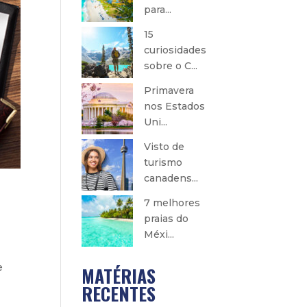
para...
15
curiosidades
sobre o C...
Primavera
nos Estados
Uni...
Visto de
turismo
canadens...
7 melhores
praias do
Méxi...
e
MATÉRIAS
RECENTES