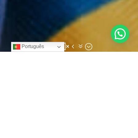
&#x47;
Português
Na Brasil Travel, estamos empenhados em
tornar a sua experiência de viagem o mais
tranquila e agradável possível. Oferecemos
uma ampla gama de serviços consulares e
muito mais para atender às suas
necessidades, para que você possa
aproveitar sua viagem ao máximo.