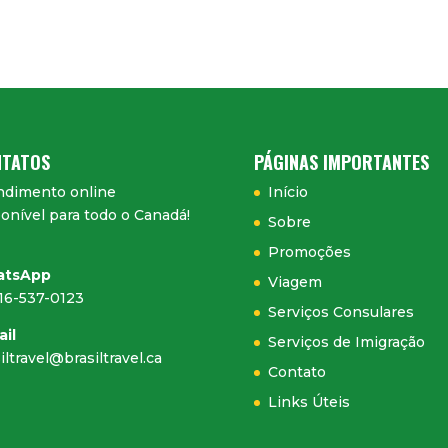
TATOS
PÁGINAS IMPORTANTES
ndimento online
Início
onível para todo o Canadá!
Sobre
Promoções
atsApp
Viagem
416-537-0123
Serviços Consulares
ail
Serviços de Imigração
iltravel@brasiltravel.ca
Contato
Links Úteis