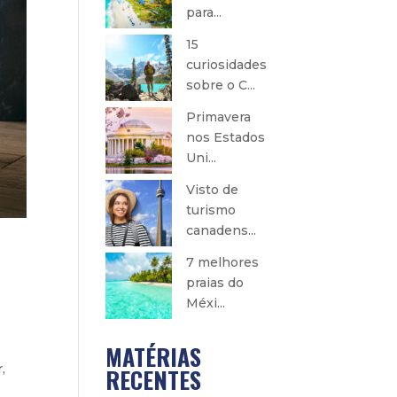
para...
15
curiosidades
sobre o C...
Primavera
nos Estados
Uni...
Visto de
turismo
canadens...
7 melhores
praias do
Méxi...
MATÉRIAS
,
RECENTES