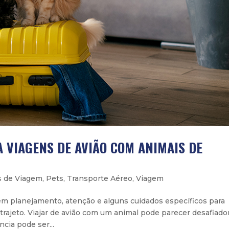
 VIAGENS DE AVIÃO COM ANIMAIS DE
s de Viagem
,
Pets
,
Transporte Aéreo
,
Viagem
m planejamento, atenção e alguns cuidados específicos para
trajeto. Viajar de avião com um animal pode parecer desafiador
cia pode ser...