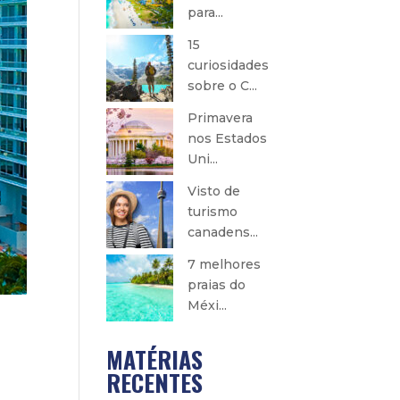
para...
15
curiosidades
sobre o C...
Primavera
nos Estados
Uni...
Visto de
turismo
canadens...
7 melhores
praias do
Méxi...
MATÉRIAS
RECENTES