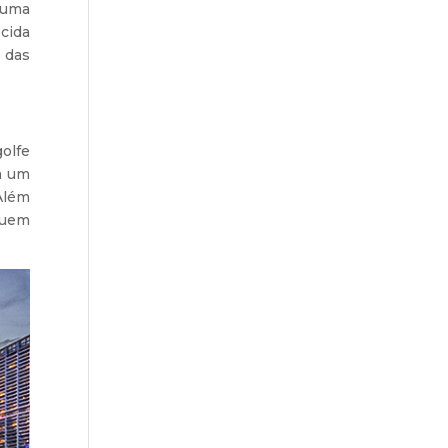
m uma
cida
 das
olfe
m um
 Além
quem