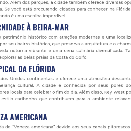
ndo. Além dos parques, a cidade também oferece diversas op
. Se você está procurando cidades para conhecer na Flórida
lando é uma escolha imperdível.
RNIDADE À BEIRA-MAR
patrimônio histórico com atrações modernas e uma localiz
 por seu bairro histórico, que preserva a arquitetura e o char
da noturna vibrante e uma cena culinária diversificada. T
plorar as belas praias da Costa do Golfo.
PICAL DA FLÓRIDA
dos Unidos continentais e oferece uma atmosfera descontra
herança cultural. A cidade é conhecida por seus pores do
res locais para celebrar o fim do dia. Além disso, Key West p
 estilo caribenho que contribuem para o ambiente relaxan
EZA AMERICANA
a de “Veneza americana” devido aos seus canais pitorescos