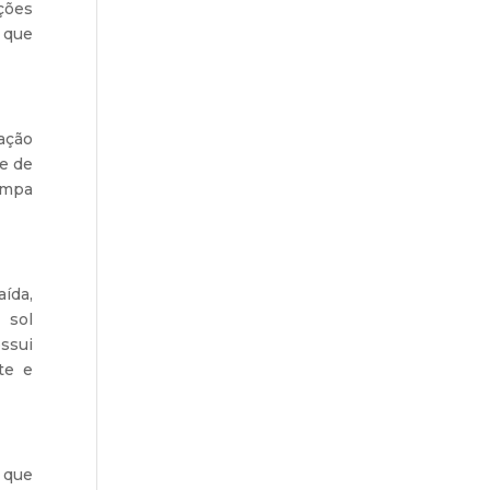
ções
 que
ação
me de
ampa
ída,
 sol
ossui
te e
 que