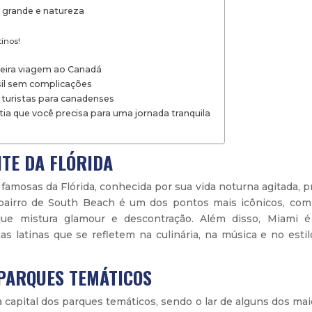
de grande e natureza
inos!
meira viagem ao Canadá
sil sem complicações
de turistas para canadenses
ia que você precisa para uma jornada tranquila
NTE DA FLÓRIDA
famosas da Flórida, conhecida por sua vida noturna agitada, p
 O bairro de South Beach é um dos pontos mais icônicos, com
que mistura glamour e descontração. Além disso, Miami 
ias latinas que se refletem na culinária, na música e no esti
 PARQUES TEMÁTICOS
apital dos parques temáticos, sendo o lar de alguns dos mai