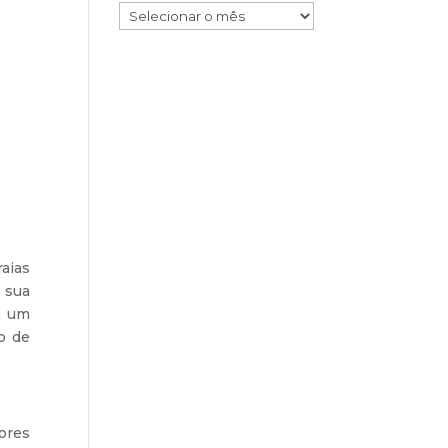
raias
 sua
é um
lo de
ores