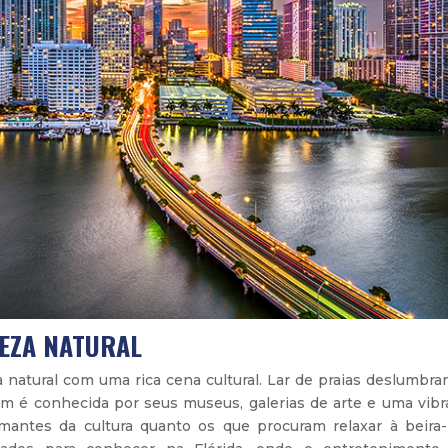
LEZA NATURAL
natural com uma rica cena cultural. Lar de praias deslumbran
m é conhecida por seus museus, galerias de arte e uma vibr
amantes da cultura quanto os que procuram relaxar à beira-