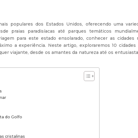
 mais populares dos Estados Unidos, oferecendo uma varie
sde praias paradisíacas até parques temáticos mundialm
iagem para este estado ensolarado, conhecer as cidades 
áximo a experiência. Neste artigo, exploraremos 10 cidades 
quer viajante, desde os amantes da natureza até os entusiast
s
mar
sta do Golfo
s cristalinas