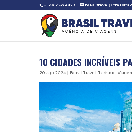
+1 416-537-0123
brasiltravel@brasiltrav
10 CIDADES INCRÍVEIS 
20 ago 2024
|
Brasil Travel
,
Turismo
,
Viage