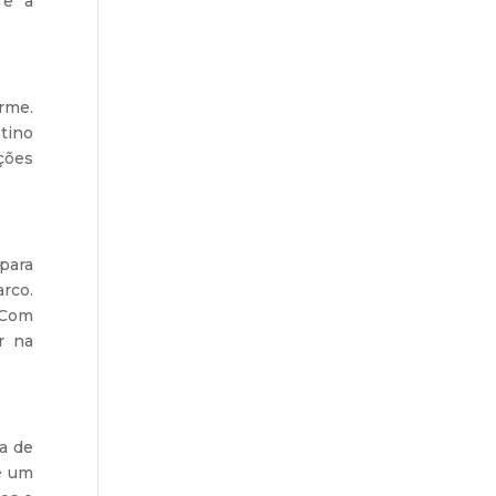
 e a
arme.
tino
ções
 para
arco.
 Com
r na
a de
 é um