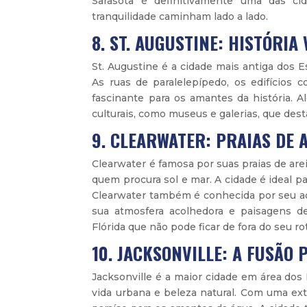
Sarasota é definitivamente uma das ci
tranquilidade caminham lado a lado.
8. ST. AUGUSTINE: HISTÓRIA 
St. Augustine é a cidade mais antiga dos E
As ruas de paralelepípedo, os edifícios 
fascinante para os amantes da história. A
culturais, como museus e galerias, que dest
9. CLEARWATER: PRAIAS DE 
Clearwater é famosa por suas praias de are
quem procura sol e mar. A cidade é ideal pa
Clearwater também é conhecida por seu aqu
sua atmosfera acolhedora e paisagens d
Flórida que não pode ficar de fora do seu rot
10. JACKSONVILLE: A FUSÃO
Jacksonville é a maior cidade em área do
vida urbana e beleza natural. Com uma ext