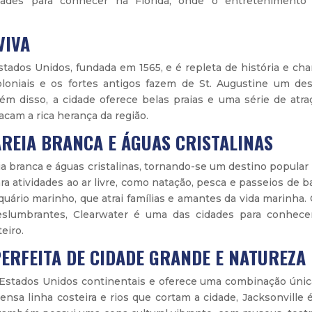
dades para conhecer na Flórida, onde o entretenimento
VIVA
stados Unidos, fundada em 1565, e é repleta de história e ch
coloniais e os fortes antigos fazem de St. Augustine um des
lém disso, a cidade oferece belas praias e uma série de atra
acam a rica herança da região.
AREIA BRANCA E ÁGUAS CRISTALINAS
ia branca e águas cristalinas, tornando-se um destino popular
ra atividades ao ar livre, como natação, pesca e passeios de b
ário marinho, que atrai famílias e amantes da vida marinha.
eslumbrantes, Clearwater é uma das cidades para conhece
eiro.
 PERFEITA DE CIDADE GRANDE E NATUREZA
s Estados Unidos continentais e oferece uma combinação únic
ensa linha costeira e rios que cortam a cidade, Jacksonville