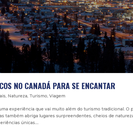
ICOS NO CANADÁ PARA SE ENCANTAR
ais
,
Natureza
,
Turismo
,
Viagem
uma experiência que vai muito além do turismo tradicional. O 
as também abriga lugares surpreendentes, cheios de naturez
iências únicas....