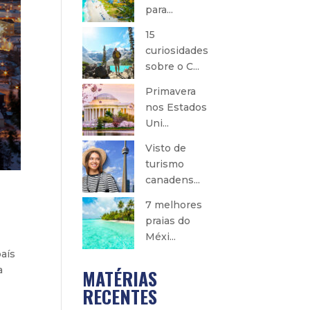
para...
15
curiosidades
sobre o C...
Primavera
nos Estados
Uni...
Visto de
turismo
canadens...
7 melhores
praias do
Méxi...
país
a
MATÉRIAS
RECENTES